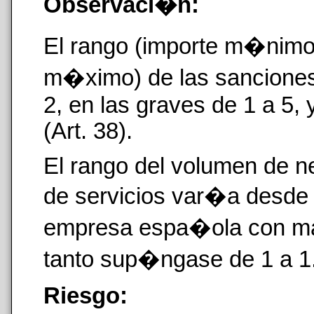
Observaci�n:
El rango (importe m�nimo 
m�ximo) de las sancione
2, en las graves de 1 a 5, 
(Art. 38).
El rango del volumen de n
de servicios var�a desde 
empresa espa�ola con may
tanto sup�ngase de 1 a 1
Riesgo: