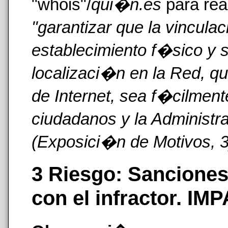
"whois"/
qui�n.es
para rea
"garantizar que la vinculac
establecimiento f�sico y s
localizaci�n en la Red, q
de Internet, sea f�cilment
ciudadanos y la Administ
(Exposici�n de Motivos, 3
3 Riesgo: Sancione
con el infractor. I