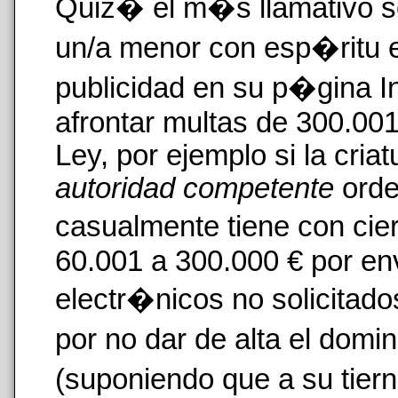
Quiz� el m�s llamativo se
un/a menor con esp�ritu 
publicidad en su p�gina In
afrontar multas de 300.00
Ley, por ejemplo si la cria
autoridad competente
orde
casualmente tiene con cie
60.001 a 300.000 € por env
electr�nicos no solicitado
por no dar de alta el domi
(suponiendo que a su tier