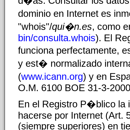
d�as. Consultar los datos
dominio en Internet es inm
"whois"/
qui�n.es
, como 
bin/consulta.whois
). El Re
funciona perfectamente, e
y est� normalizado inter
(
www.icann.org
) y en Esp
O.M. 6100 BOE 31-3-2000
En el Registro P�blico la
hacerse por Internet (Art. 
(siempre superiores) en t