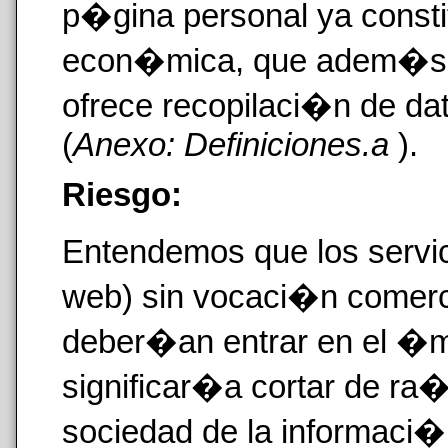
p�gina personal ya consti
econ�mica, que adem�s s
ofrece recopilaci�n de da
(
Anexo: Definiciones.a
).
Riesgo:
Entendemos que los servi
web) sin vocaci�n comerc
deber�an entrar en el �mbi
significar�a cortar de ra�z
sociedad de la informaci