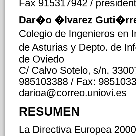
Fax 915317942 / presiden
Dar�o �lvarez Guti�rr
Colegio de Ingenieros en 
de Asturias y Depto. de In
de Oviedo
C/ Calvo Sotelo, s/n, 3300
985103388 / Fax: 9851033
darioa@correo.uniovi.es
RESUMEN
La Directiva Europea 2000/