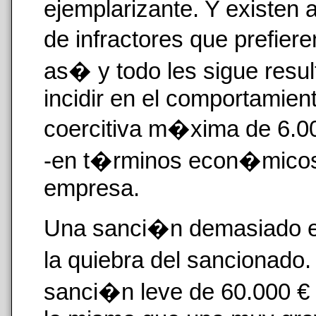
ejemplarizante. Y existen
de infractores que prefier
as� y todo les sigue resu
incidir en el comportamien
coercitiva m�xima de 6.00
-en t�rminos econ�micos-
empresa.
Una sanci�n demasiado e
la quiebra del sancionado
sanci�n leve de 60.000 €