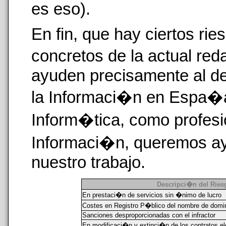
es eso).
En fin, que hay ciertos ri
concretos de la actual re
ayuden precisamente al de
la Informaci�n en Espa�a,
Inform�tica, como profesio
Informaci�n, queremos a
nuestro trabajo.
Descripci�n del Ries
En prestaci�n de servicios sin �nimo de lucro
Costes en Registro P�blico del nombre de domi
Sanciones desproporcionadas con el infractor
En modificaci�n y extinci�n de los contratos e