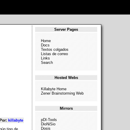
Server Pages
Home
Docs
Textos colgados
Listas de correo
Links
Search
Hosted Webs
Killabyte Home
Zener Brainstorming Web
Mirrors
pDI-Tools
Por:
killabyte
DioNiSio
Dosis
gún tipo de