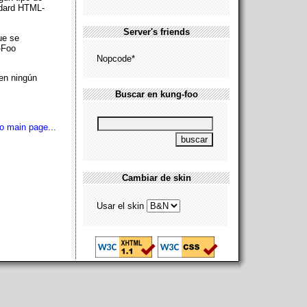
ndard HTML-
Server's friends
ue se
-Foo
Nopcode*
 en ningún
Buscar en kung-foo
o main page...
Cambiar de skin
Usar el skin