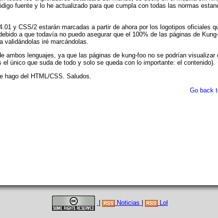
código fuente y lo he actualizado para que cumpla con todas las normas esta
01 y CSS/2 estarán marcadas a partir de ahora por los logotipos oficiales q
s debido a que todavía no puedo asegurar que el 100% de las páginas de Kung
 validándolas iré marcándolas.
e ambos lenguajes, ya que las páginas de kung-foo no se podrían visualizar
el único que suda de todo y solo se queda con lo importante: el contenido).
que hago del HTML/CSS. Saludos.
Go back t
|
Noticias
|
Lol