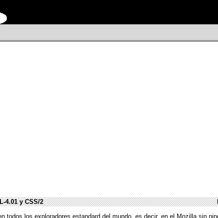
L-4.01 y CSS/2
n todos los exploradores estandard del mundo, es decir, en el Mozilla sin nin